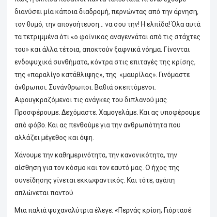
διανύσει μία κάποια διαδρομή, περνώντας από την άρνηση,
τον θυμό, την απογοήτευση… να σου την! Η ελπίδα! Όλα αυτά
τα τετριμμένα ότι «ο φοίνικας αναγεννάται από τις στάχτες
του» και άλλα τέτοια, αποκτούν ξαφνικά νόημα. Γίνονται
ενδοψυχικά συνθήματα, κόντρα στις επιταγές της κρίσης,
της «παραλίγο κατάθλιψης», της «μαυρίλας». Γινόμαστε
άνθρωποι. Συνάνθρωποι. Βαθιά σκεπτόμενοι.
Αφουγκραζόμενοι τις ανάγκες του διπλανού μας.
Προσφέρουμε. Δεχόμαστε. Χαμογελάμε. Και ας υποφέρουμε
από φόβο. Και ας πενθούμε για την ανθρωπότητα που
αλλάζει μέγεθος και όψη.
Χάνουμε την καθημερινότητα, την κανονικότητα, την
αίσθηση για τον κόσμο και τον εαυτό μας. Ο ήχος της
συνείδησης γίνεται εκκωφαντικός. Και τότε, αγάπη
απλώνεται παντού.
Μια παλιά ψυχαναλύτρια έλεγε: «Περνάς κρίση; Γιόρτασέ