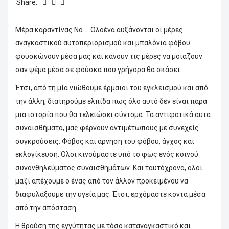
Share:
Μέρα καραντίνας Νο … Ολοένα αυξάνονται οι μέρες
αναγκαστικού αυτοπεριορισμού και μπαλόνια φόβου
φουσκώνουν μέσα μας και κάνουν τις μέρες να μοιάζουν
σαν ψέμα μέσα σε φούσκα που γρήγορα θα σκάσει.
Έτσι, από τη μία νιώθουμε έρμαιοι του εγκλεισμού και από
την άλλη, διατηρούμε ελπίδα πως όλο αυτό δεν είναι παρά
μια ιστορία που θα τελειώσει σύντομα. Τα αντιφατικά αυτά
συναισθήματα, μας φέρνουν αντιμέτωπους με συνεχείς
συγκρούσεις: Φόβος και άρνηση του φόβου, άγχος και
εκλογίκευση. Όλοι κινούμαστε υπό το φως ενός κοινού
συνονθηλεύματος συναισθημάτων. Και ταυτόχρονα, ολοι
μαζί απέχουμε ο ένας από τον άλλον προκειμένου να
διαφυλάξουμε την υγεία μας. Έτσι, ερχόμαστε κοντά μέσα
από την απόσταση…
Η θραύση της εγγύτητας με τόσο καταναγκαστικό και