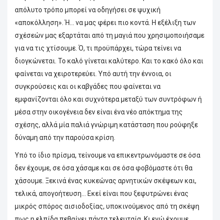
απόλυτο τρόπο μπορεί να οδηγήσει σε ψυχική
«αποκόλληση». Ή… να μας φέρει πιο κοντά. Η εξέλιξη των
σχέσεών μας εξαρτάται από τη μαγιά που χρησιμοποιήσαμε
για να τις χτίσουμε. Ό, τι προϋπάρχει, τώρα τείνει να
διογκώνεται. Το καλό γίνεται καλύτερο. Και το κακό όλο και
φαίνεται να χειροτερεύει. Υπό αυτή την έννοια, οι
συγκρούσεις και οι καβγάδες που φαίνεται να
εμφανίζονται όλο και συχνότερα μεταξύ των συντρόφων ή
μέσα στην οικογένεια δεν είναι ένα νέο απόκτημα της
σχέσης, αλλά μία παλιά γνώριμη κατάσταση που ρούφηξε
δύναμη από την παρούσα κρίση.
Υπό το ίδιο πρίσμα, τείνουμε να επικεντρωνόμαστε σε όσα
δεν έχουμε, σε όσα χάσαμε και σε όσα φοβόμαστε ότι θα
χάσουμε. Ξεκινά ένας κυκεώνας αρνητικών σκέψεων και,
τελικά, απογοήτευση… Εκεί είναι που ξεφυτρώνει ένας
μικρός σπόρος αισιοδοξίας, υποκινούμενος από τη σκέψη
πως η ελπίδα πεθαίνει πάντα τελευταία. Κι ενώ έχουμε