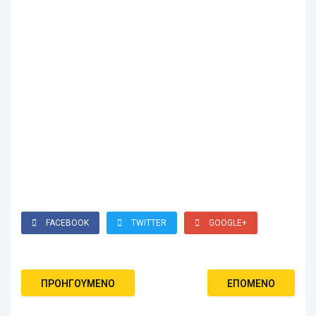
FACEBOOK
TWITTER
GOOGLE+
ΠΡΟΗΓΟΎΜΕΝΟ
ΕΠΌΜΕΝΟ